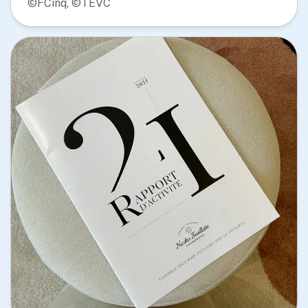
©FCinq, ©TEVC