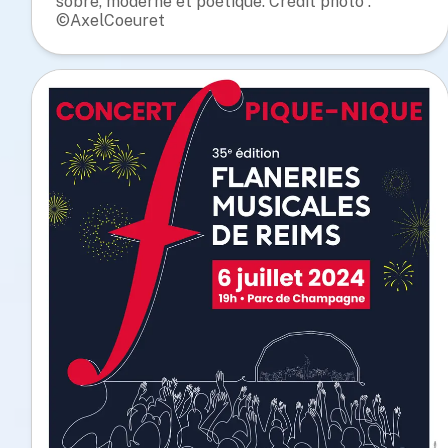
sobre, moderne et poétique. Crédit photo :
©AxelCoeuret