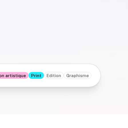
on artistique
Print
Edition
Graphisme