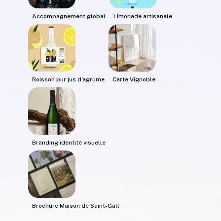
Accompagnement global
Limonade artisanale
Quelles tendances de communication
décrivent le mieux ta manière de
communiquer au quotidien ?
Deux opposés : le Less is more & le branding
"responsive"
Boisson pur jus d'agrume
Carte Vignoble
Branding identité visuelle
Brochure Maison de Saint-Gall