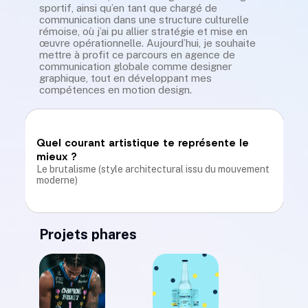
sportif, ainsi qu’en tant que chargé de
communication dans une structure culturelle
rémoise, où j’ai pu allier stratégie et mise en
œuvre opérationnelle. Aujourd’hui, je souhaite
Tes outils favoris
mettre à profit ce parcours en agence de
Illustrator / After Effects / Indesign
communication globale comme designer
graphique, tout en développant mes
compétences en motion design.
Quel courant artistique te représente le
mieux ?
Le brutalisme (style architectural issu du mouvement
moderne)
Projets phares
Un album ou un morceau qui te motive au
travail ?
Radio FIP