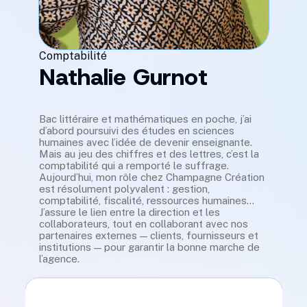
Comptabilité
Nathalie Gurnot
Bac littéraire et mathématiques en poche, j’ai
d’abord poursuivi des études en sciences
humaines avec l’idée de devenir enseignante.
Mais au jeu des chiffres et des lettres, c’est la
comptabilité qui a remporté le suffrage.
Aujourd’hui, mon rôle chez Champagne Création
est résolument polyvalent : gestion,
Tes outils favoris
comptabilité, fiscalité, ressources humaines…
L'environnement Cogilog sans hésitation a
J’assure le lien entre la direction et les
révolutionné mon environnement de travail, en reliant
collaborateurs, tout en collaborant avec nos
les fonctions commerciales, sociales et comptables.
partenaires externes — clients, fournisseurs et
Mise en commun d'informations et de bases de
institutions — pour garantir la bonne marche de
données, exploitables par les chargés de projets et
l’agence.
gain de temps dans le traitement.