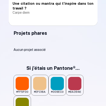
Une citation ou mantra qui t’inspire dans ton
travail ?
Carpe diem
Projets phares
Ton fun fact
Mettre des "oum" en fin de mot, bon appétitoum !
Aucun projet associé
Si j’étais un Pantone®…
Ton animal, plante ou objet qui te
représente le mieux ?
Une empreinte de patte de chien
#FF5F00
#EFC18A
#009EC0
#BA394E